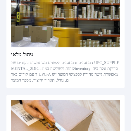
ניהול מלאי
המחסנים והמחסנים הקטנים משתמשים בקודים של UPC_SUPPLE
MENTAL_2DIGIT לזהות ולשליטה במinventory. סריקת אלה ביח
ד עם קודים באר UPC-A מאפשרת גישה מהירה לספציפי המוצר "ש
ם, גודל, תאריך הייצור, מספר המוצר"