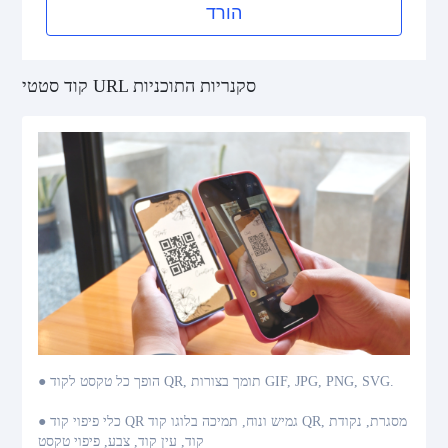
הורד
קוד סטטי URL סקנריות התוכניות
● הופך כל טקסט לקוד QR, תומך בצורות GIF, JPG, PNG, SVG.
● כלי פיפוי קוד QR גמיש ונוח, תמיכה בלוגו קוד QR, מסגרת, נקודת
קוד, עין קוד, צבע, פיפוי טקסט