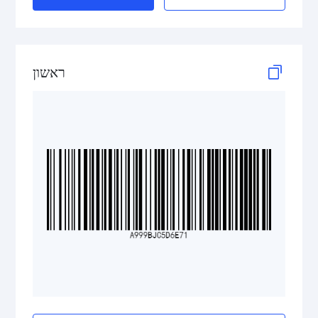
HIBC PDF417
HIBC QR Code
ראשון
Pharmazentralnummer (PZN)
2D Codes
GS1 2D Codes