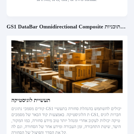
GS1 DataBar Omnidirectional Composite סקנריות התוכניות
תעשיית לוגיסטיקה
קודים מסמכי נתונים GS1 יכולים להשתמש בהנהלת סחורה בתעשיי
ת הלוגיסטיקה. באמצעות קוד הבאר של מסמכים GS1, חברות לוגיס
טיקה יכולות לעקוב אחרי ומנהל יותר טוב מידע סחורה, כמו המקור,
היעד, שיטת התחבורה, זמן העבורה ומידע אחר של הסחורה, וגם לה
קל את הסדר והפיצול של הסחורה.