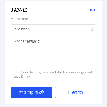
JAN-13
UPC Supplemental 2-Digit
מקור נתונים
UPC Supplemental 5-Digit
Postal Codes
ISBN Codes
GS1 DataBar
סמל: The numbers 0- 9, the last check digit is automatically generated
אורך: 13 ביטים
Medical Device Codes
ליצור קוד ברק
מחדש
2D Codes