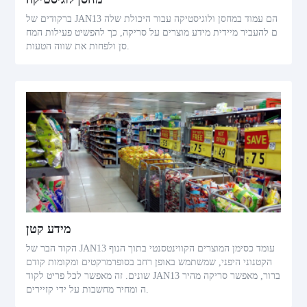
ברקודים של JAN13 הם עמוד במחסן ולוגיסטיקה עבור היכולת שלה
ם להעביר מיידית מידע מוצרים על סריקה, כך להפשיט פעילות המח
סן ולפחות את שווה הטעות.
מידע קטן
הקוד הבר של JAN13 עומד כסימן המוצרים הקווינטסנטי בתוך הנוף
הקטנוני היפני, שמשתמש באופן רחב בסופרמרקטים ומקומות קודם
שונים. זה מאפשר לכל פריט לקוד JAN13 ברור, מאפשר סריקה מהיר
ה ומחיר מחשבות על ידי קזיירים.