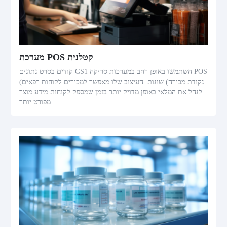
מערכת POS קטלנית
קודים בסרט נתונים GS1 השתמשו באופן רחב במערכות סריקה POS
(נקודת מכירה) שונות. העיצוב שלו מאפשר למכירים לקוחות רפאים
לנהל את המלאי באופן מדויק יותר בזמן שמספק לקוחות מידע מוצר
מפורט יותר.