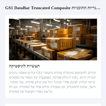
GS1 DataBar Truncated Composite סקנריות התוכניות
תעשיית לוגיסטיקה
קודים מסמכי נתונים GS1 יכולים להשתמש בהנהלת סחורה בתעשיי
ת הלוגיסטיקה. באמצעות קוד הבאר של מסמכים GS1, חברות לוגיס
טיקה יכולות לעקוב אחרי ומנהל יותר טוב מידע סחורה, כמו המקור,
היעד, שיטת התחבורה, זמן העבורה ומידע אחר של הסחורה, וגם לה
קל את הסדר והפיצול של הסחורה.