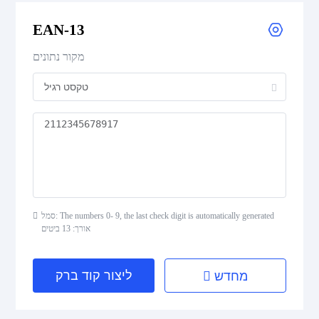
EAN-13
UPC Supplemental 2-Digit
מקור נתונים
UPC Supplemental 5-Digit
Postal Codes
ISBN Codes
GS1 DataBar
סמל: The numbers 0- 9, the last check digit is automatically generated
אורך: 13 ביטים
Medical Device Codes
ליצור קוד ברק
מחדש
2D Codes