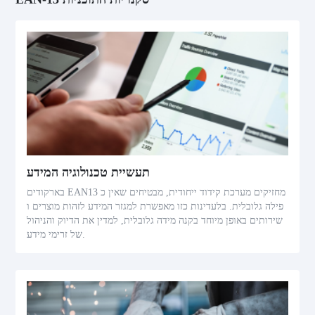
תעשיית טכנולוגיה המידע
בארקודים EAN13 מחזיקים מערכת קידוד ייחודית, מבטיחים שאין כ
פילה גלובלית. בלעדינות כזו מאפשרת למגזר המידע לזהות מוצרים ו
שירותים באופן מיוחד בקנה מידה גלובלית, למדין את הדיוק והניהול
של זרימי מידע.