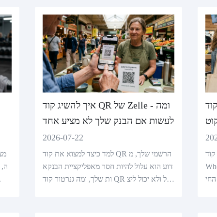
Whole Fo
איך להשיג קוד QR של Zelle - ומה
ך צ'קוט
לעשות אם הבנק שלך לא מציע אחד
2026-07-22
20
ן עבור
למד כיצד למצוא את קוד QR הרשמי שלך, מ
 קוד החנו
דוע הוא עלול להיות חסר מאפליקציית הבנקא
ה, 
החי
ות שלך, ומה גנרטור קוד QR יכול ולא יכול ליצ
ר. כולל תיקונים כאש
ור.