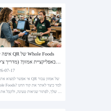
איפה קוד QR של ods
באפליקציית אמזון? (מדרי
2026)
26-07-17
אי אפשר למצוא את קוד QR של אמזו
Whole Foods? למד כיצד לאתר את
ת שלך, לפתור שגיאות טעינה, ולקבל את 
סכון הראשי שלך מחוץ לאינטרנט.