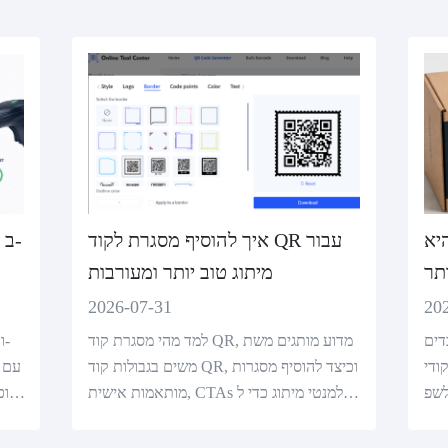
יא
איך להוסיף מסגרת לקוד QR עבור
ותר
מיתוג טוב יותר ומעורבות
2026-07-31
20
דים
למד מהי מסגרת קוד QR, מדוע מותגים משת
די QR, טכנולוגיות NFC, RFID ו- AR, וכי
משים בגבולות קוד QR, וכיצד להוסיף מסגרות
לשפ
מותאמות אישית, CTAs ואלמנטי מיתוג כדי ל
כוכ
יצור קודים QR מעורבים.