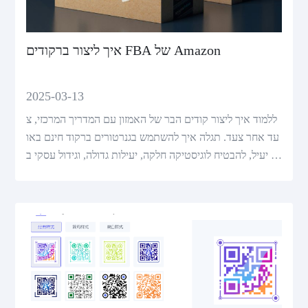
איך ליצור ברקודים FBA של Amazon
2025-03-13
ללמוד איך ליצור קודים הבר של האמזון עם המדריך המרכזי, צ
עד אחר צעד. תגלה איך להשתמש בגנרטורים ברקוד חינם באו
פן יעיל, להבטיח לוגיסטיקה חלקה, יעילות גדולה, וגידול עסקי ב
אמזון.